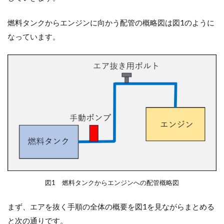
燃料タンクからエンジンに向かう配管の概略図は図1のように
なっています。
図1 燃料タンクからエンジンへの配管概略図
まず、エアを抜く手順の全体の概要を図1を見ながらまとめる
と次の通りです。