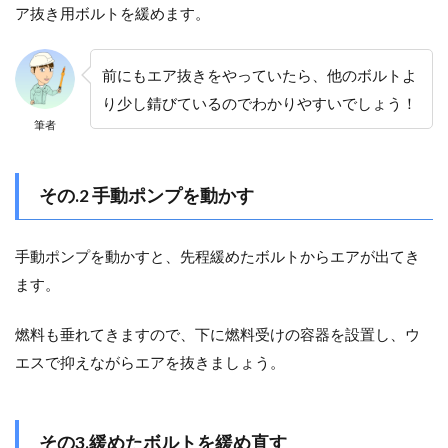
ア抜き用ボルトを緩めます。
前にもエア抜きをやっていたら、他のボルトよ
り少し錆びているのでわかりやすいでしょう！
筆者
その.2 手動ポンプを動かす
手動ポンプを動かすと、先程緩めたボルトからエアが出てき
ます。
燃料も垂れてきますので、下に燃料受けの容器を設置し、ウ
エスで抑えながらエアを抜きましょう。
その3.緩めたボルトを緩め直す