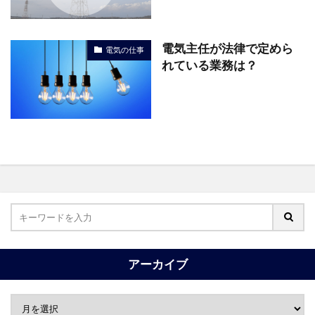
電気主任が法律で定めら
電気の仕事
れている業務は？
アーカイブ