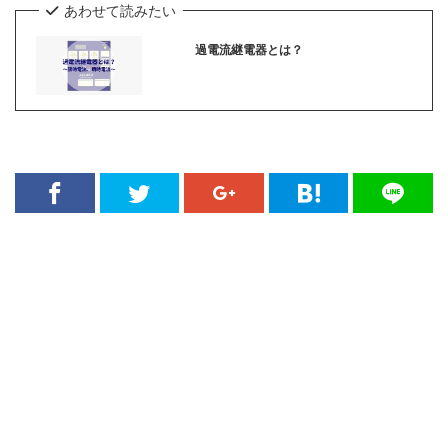
あわせて読みたい
過電流継電器とは？