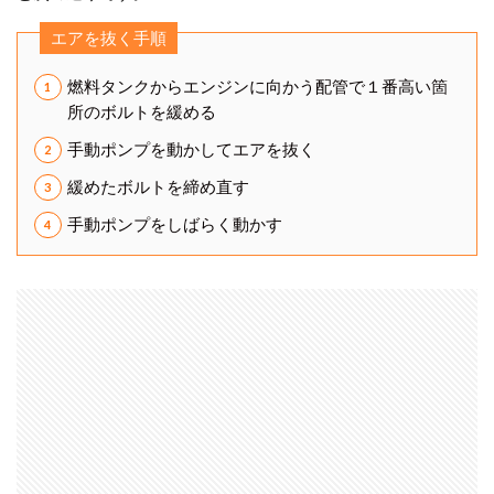
エアを抜く手順
燃料タンクからエンジンに向かう配管で１番高い箇
所のボルトを緩める
手動ポンプを動かしてエアを抜く
緩めたボルトを締め直す
手動ポンプをしばらく動かす