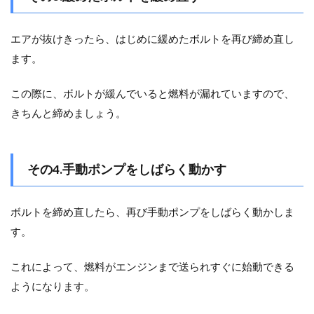
エアが抜けきったら、はじめに緩めたボルトを再び締め直し
ます。
この際に、ボルトが緩んでいると燃料が漏れていますので、
きちんと締めましょう。
その4.手動ポンプをしばらく動かす
ボルトを締め直したら、再び手動ポンプをしばらく動かしま
す。
これによって、燃料がエンジンまで送られすぐに始動できる
ようになります。