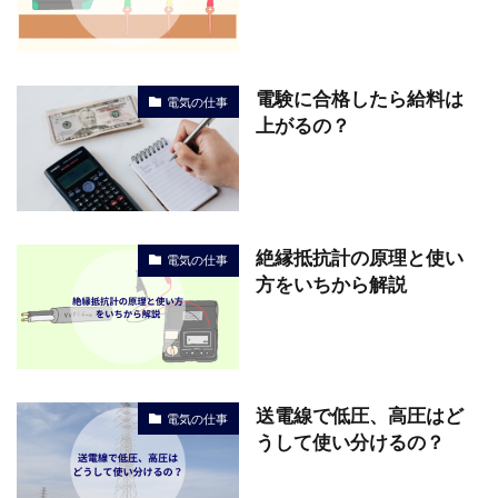
電験に合格したら給料は
電気の仕事
上がるの？
絶縁抵抗計の原理と使い
電気の仕事
方をいちから解説
送電線で低圧、高圧はど
電気の仕事
うして使い分けるの？