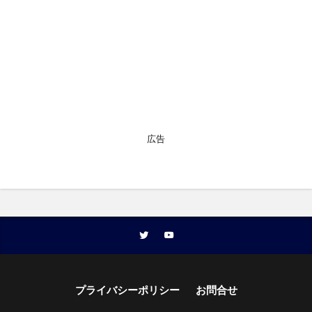
広告
プライバシーポリシー
お問合せ