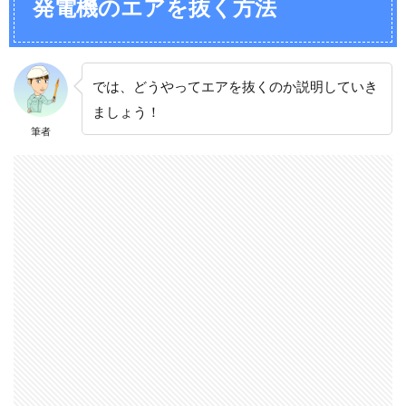
発電機のエアを抜く方法
具
エ
ア
では、どうやってエアを抜くのか説明していき
を
抜
ましょう！
く
筆者
手
順
書
3
さ
い
ご
に