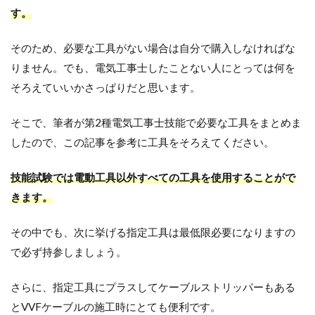
プ
す。
プ
ラ
イ
そのため、必要な工具がない場合は自分で購入しなければな
ヤ
りません。でも、電気工事士したことない人にとっては何を
ー
そろえていいかさっぱりだと思います。
リ
ン
そこで、筆者が第2種電気工事士技能で必要な工具をまとめま
グ
したので、この記事を参考に工具をそろえてください。
ス
リ
ー
技能試験では電動工具以外すべての工具を使用することがで
ブ
きます。
用
圧
着
その中でも、次に挙げる指定工具は最低限必要になりますの
工
で必ず持参しましょう。
具
さらに、指定工具にプラスしてケーブルストリッパーもある
ケ
ー
とVVFケーブルの施工時にとても便利です。