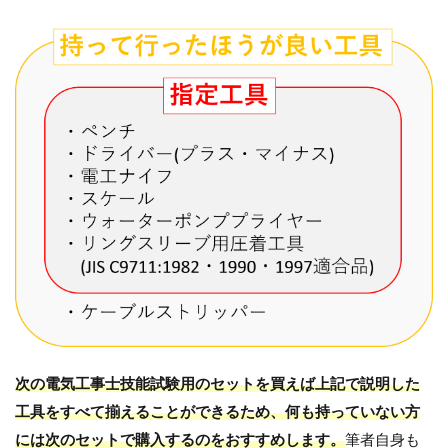
ブ
ル
ス
ト
リ
ッ
パ
ー
3
技
能
試
験
の
練
習
な
ら
次の電気工事士技能試験用のセットを買えば上記で説明した
レ
工具をすべて揃えることができるため、何も持っていない方
ン
には次のセットで購入するのをおすすめします。
筆者自身も
タ