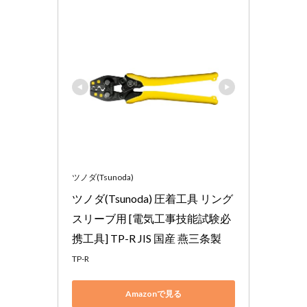
ツノダ(Tsunoda)
ツノダ(Tsunoda) 圧着工具 リング
スリーブ用 [電気工事技能試験必
携工具] TP-R JIS 国産 燕三条製
TP-R
Amazonで見る