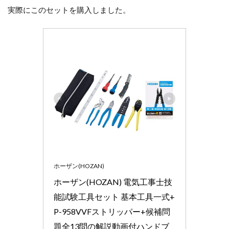
ル
実際にこのセットを購入しました。
が
お
す
す
め
4
さ
い
ご
に
ホーザン(HOZAN)
ホーザン(HOZAN) 電気工事士技
能試験工具セット 基本工具一式+
P-958VVFストリッパー+候補問
題全13問の解説動画付ハンドブ