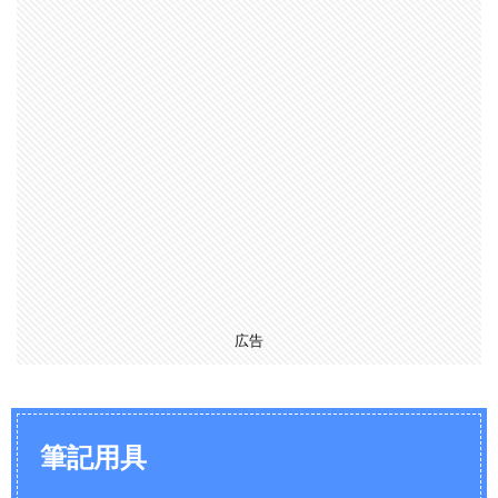
具
ペ
ン
チ
プ
ラ
ス
ド
ラ
イ
バ
ー
広告
マ
イ
ナ
ス
ド
筆記用具
ラ
イ