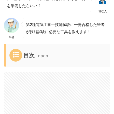
を準備したらいい？
悩む人
第2種電気工事士技能試験に一発合格した筆者
が技能試験に必要な工具を教えます！
筆者
目次
1
筆
記
用
具
2
工