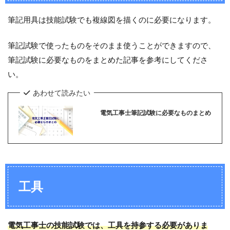
バ
ー
筆記用具は技能試験でも複線図を描くのに必要になります。
電
筆記試験で使ったものをそのまま使うことができますので、
工
筆記試験に必要なものをまとめた記事を参考にしてくださ
ナ
イ
い。
フ
あわせて読みたい
ス
電気工事士筆記試験に必要なものまとめ
ケ
ー
ル
ウ
ォ
工具
ー
タ
ー
ポ
ン
電気工事士の技能試験では、工具を持参する必要がありま